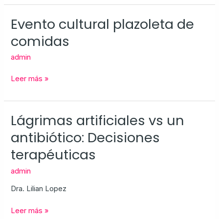
Evento cultural plazoleta de
Evento
cultural
comidas
plazoleta
de
admin
comidas
Leer más »
Lágrimas artificiales vs un
Lágrimas
artificiales
antibiótico: Decisiones
vs
terapéuticas
un
antibiótico:
admin
Decisiones
terapéuticas
Dra. Lilian Lopez
Leer más »